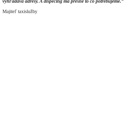
vyhľadáva adresy. A dispečing má presne to čo potrebujeme.”
Majiteľ taxislužby
Spájame zákazníkov a taxislužby. Spolu
sa ľahšie dostanete do cieľa.
Spájame aj taxislužby do partnerskej siete. Systém
Taxximo umožňuje spoluprácu bez rizík vzájomnej
konkurencie. S podporou systému sú prirodzene
vyriešené obavy zo spájania a výsledkom je