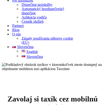
Pre taxislužbu
Dispečing taxislužby
Automatický bezdispečerský
dispečing
Aplikácia vodiča
Cenník služieb
Partneri
Blog
O nás
Zásady používania súborov cookie
(EÚ)
Slovenčina
English
Slovenčina
Zavolaj si taxík cez mobilnú