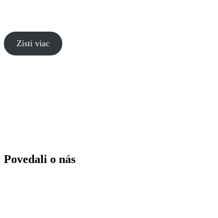
Aby ste boli vždy o krok pred konkurenciou a rýchlejšie
pri zákazníkovi…
Zisti viac
Povedali o nás