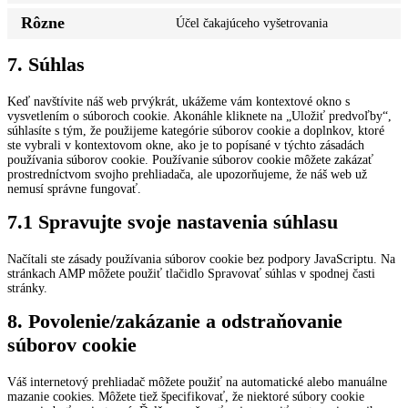
complianz
to
Rôzne
Účel čakajúceho vyšetrovania
service
Consent
google-
to
maps
service
7. Súhlas
rôzne
Keď navštívite náš web prvýkrát, ukážeme vám kontextové okno s
vysvetlením o súboroch cookie. Akonáhle kliknete na „Uložiť predvoľby“,
súhlasíte s tým, že použijeme kategórie súborov cookie a doplnkov, ktoré
ste vybrali v kontextovom okne, ako je to popísané v týchto zásadách
používania súborov cookie. Používanie súborov cookie môžete zakázať
prostredníctvom svojho prehliadača, ale upozorňujeme, že náš web už
nemusí správne fungovať.
7.1 Spravujte svoje nastavenia súhlasu
Načítali ste zásady používania súborov cookie bez podpory JavaScriptu. Na
stránkach AMP môžete použiť tlačidlo Spravovať súhlas v spodnej časti
stránky.
8. Povolenie/zakázanie a odstraňovanie
súborov cookie
Váš internetový prehliadač môžete použiť na automatické alebo manuálne
mazanie cookies. Môžete tiež špecifikovať, že niektoré súbory cookie