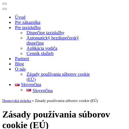
Menu
navigácie
Menu
navigácie
Úvod
Pre zákazníka
Pre taxislužbu
Dispečing taxislužby
Automatický bezdispečerský
dispečing
Aplikácia vodiča
Cenník služieb
Partneri
Blog
O nás
Zásady používania súborov cookie
(EÚ)
Slovenčina
Slovenčina
Domovská stránka
»
Zásady používania súborov cookie (EÚ)
Zásady používania súborov
cookie (EÚ)