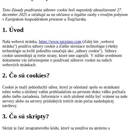
Tieto Zásady používania súborov cookie boli naposledy aktualizované 27.
december 2025 a vzťahujú sa na občanov a legálne osoby s trvalým pobytom
v Európskom hospodárskom priestore a Švajčiarsku.
1. Úvod
Naša webová stránka,
https://www.taxximo.com
(ďalej len „webová
stránka“) používa súbory cookie a ďalšie súvisiace technológie (všetky
technológie sa kvôli pohodliu označujú ako „súbory cookie“). Súbory
cookie umiestňujú aj tretie strany, ktoré sme zapojili. V nižšie uvedenom
dokumente vás informujeme o používaní súborov cookie na našich
webových stránkach.
2. Čo sú cookies?
Cookie je malý jednoduchý súbor, ktorý je odoslaný spolu so stránkami
tohto webu a uložený vašim prehliadačom na pevnom disku vášho počítača
alebo iného zariadenia. Informácie v nich uložené môžu byť vrátené na naše
servery alebo na servery príslušných tretích strán počas nasledujúcej
návštevy.
3. Čo sú skripty?
Skript je časť programového kódu, ktorý sa používa na správnu a