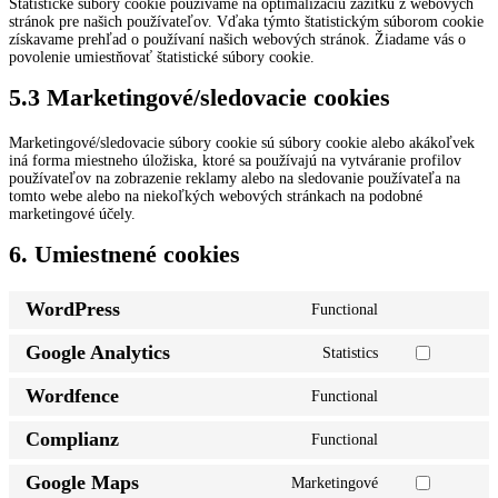
Štatistické súbory cookie používame na optimalizáciu zážitku z webových
stránok pre našich používateľov. Vďaka týmto štatistickým súborom cookie
získavame prehľad o používaní našich webových stránok. Žiadame vás o
povolenie umiestňovať štatistické súbory cookie.
5.3 Marketingové/sledovacie cookies
Marketingové/sledovacie súbory cookie sú súbory cookie alebo akákoľvek
iná forma miestneho úložiska, ktoré sa používajú na vytváranie profilov
používateľov na zobrazenie reklamy alebo na sledovanie používateľa na
tomto webe alebo na niekoľkých webových stránkach na podobné
marketingové účely.
6. Umiestnené cookies
WordPress
Functional
Consent
to
Google Analytics
Statistics
service
Consent
wordpress
to
Wordfence
Functional
service
Consent
google-
to
analytics
Complianz
Functional
service
Consent
wordfence
to
Google Maps
Marketingové
service
Consent