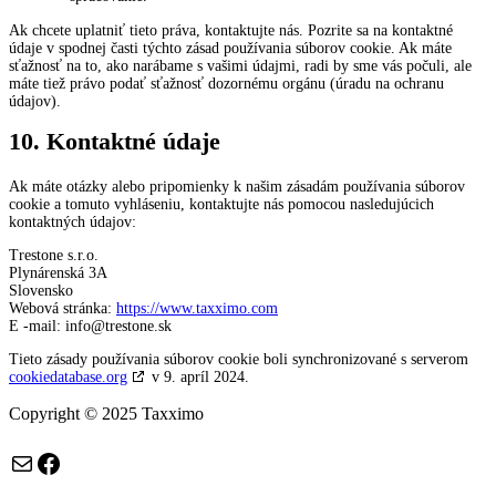
Ak chcete uplatniť tieto práva, kontaktujte nás. Pozrite sa na kontaktné
údaje v spodnej časti týchto zásad používania súborov cookie. Ak máte
sťažnosť na to, ako narábame s vašimi údajmi, radi by sme vás počuli, ale
máte tiež právo podať sťažnosť dozornému orgánu (úradu na ochranu
údajov).
10. Kontaktné údaje
Ak máte otázky alebo pripomienky k našim zásadám používania súborov
cookie a tomuto vyhláseniu, kontaktujte nás pomocou nasledujúcich
kontaktných údajov:
Trestone s.r.o.
Plynárenská 3A
Slovensko
Webová stránka:
https://www.taxximo.com
E -mail:
info@
trestone.sk
Tieto zásady používania súborov cookie boli synchronizované s serverom
cookiedatabase.org
v 9. apríl 2024.
Copyright © 2025 Taxximo
E-mail
Facebook