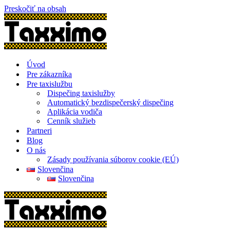
Preskočiť na obsah
Úvod
Pre zákazníka
Pre taxislužbu
Dispečing taxislužby
Automatický bezdispečerský dispečing
Aplikácia vodiča
Cenník služieb
Partneri
Blog
O nás
Zásady používania súborov cookie (EÚ)
Slovenčina
Slovenčina