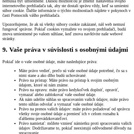
nemusia byť umiestnené. Ďalšou možnosťou je zmeniť nastavenia svojho
internetového prehliadača tak, aby ste dostali správu vždy, keď sa umiestni
súbor cookie. Ďalšie informácie o týchto možnostiach nájdete v pokynoch v
časti Pomocník vášho prehliadača.
Upozorňujeme, že ak sú všetky súbory cookie zakázané, náš web nemusí
fungovať správne. Pokiaľ cookies vymažete vo svojom prehliadači, budú
znova umiestnené po vašom súhlase, keď znova navštívite naše webové
stránky.
9. Vaše práva v súvislosti s osobnými údajmi
Pokiaľ ide o vaše osobné údaje, máte nasledujúce práva:
Máte právo vedieť, prečo sú vaše osobné údaje potrebné, čo sa s
nimi stane a ako dlho budú uchovávané.
Právo na prístup: Máte právo na prístup k svojim osobným
údajom, ktoré sú nám známe.
Právo na opravu: máte právo kedykoľvek doplniť, opraviť,
vymazať alebo zablokovať vaše osobné údaje.
Ak nám udelíte súhlas so spracovaním vašich údajov, máte právo
tento súhlas odvolať a vymazať vaše osobné údaje.
Právo na prenos vašich údajov: máte právo požadovať od správcu
všetky svoje osobné údaje a preniesť ich v celom rozsahu k
ďalšiemu prevádzkovateľovi.
Právo namietať: môžete vzniesť námietku proti spracovaniu vašich
údajov. Dodržiavame to, pokiaľ neexistujú odôvodnené dôvody na
spracovanie.