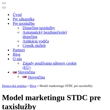
Menu
navigácie
Menu
navigácie
Úvod
Pre zákazníka
Pre taxislužbu
Dispečing taxislužby
Automatický bezdispečerský
dispečing
Aplikácia vodiča
Cenník služieb
Partneri
Blog
O nás
Zásady používania súborov cookie
(EÚ)
Slovenčina
Slovenčina
Domovská stránka
»
Blog
»
Model marketingu STDC pre taxislužby
Model marketingu STDC pre
taxislužby