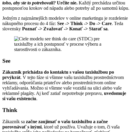
toho, aby ste to potrebovali?
Určite nie.
Každý prechádza určitou
postupnosťou krokov od nápadu alebo potreby až po samotnú kúpu.
Jedným z najznámejších modelov v online marketingu je rozdelenie
nákupného procesu do 4 fáz:
See -> Think -> Do -> Care
. Teda
slovensky
Poznať -> Zvažovať -> Konať -> Starať sa
.
See
Zákazník prichádza do kontaktu s vašou taxislužbou po
prvýkrát
. V tejto fáze si všimne vašu taxislužbu prostredníctvom
reklamy, odporúčania priateľov alebo prostredníctvom online
vyhľadávania. Možno si všimne vaše vozidlá na ulici alebo vaše
reklamné plagáty. Aj keď zatiaľ nepotrebuje prepravu,
uvedomuje
si vašu existenciu
.
Think
Zákazník sa
začne zaujímať o vašu taxislužbu a začne
porovnávať s inými
, ktoré už používa. Uvažuje o tom, či vaša