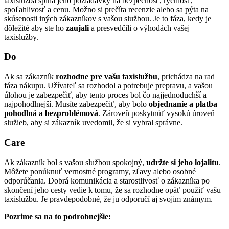
taxislužba spĺňa jeho požiadavky na bezpečnosť, rýchlosť,
spoľahlivosť a cenu. Možno si prečíta recenzie alebo sa pýta na
skúsenosti iných zákazníkov s vašou službou. Je to fáza, kedy je
dôležité aby ste ho
zaujali
a presvedčili o výhodách vašej
taxislužby.
Do
Ak sa zákazník
rozhodne pre vašu taxislužbu
, prichádza na rad
fáza nákupu. Užívateľ sa rozhodol a potrebuje prepravu, a vašou
úlohou je zabezpečiť, aby tento proces bol čo najjednoduchší a
najpohodlnejší. Musíte zabezpečiť, aby bolo
objednanie a platba
pohodlná a bezproblémová
. Zároveň poskytnúť vysokú úroveň
služieb, aby si zákazník uvedomil, že si vybral správne.
Care
Ak zákazník bol s vašou službou spokojný,
udržte si jeho lojalitu
.
Môžete ponúknuť vernostné programy, zľavy alebo osobné
odporúčania. Dobrá komunikácia a starostlivosť o zákazníka po
skončení jeho cesty vedie k tomu, že sa rozhodne opäť použiť vašu
taxislužbu. Je pravdepodobné, že ju odporučí aj svojim známym.
Pozrime sa na to podrobnejšie: