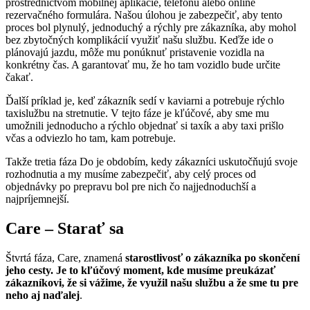
prostredníctvom mobilnej aplikácie, telefónu alebo online
rezervačného formulára. Našou úlohou je zabezpečiť, aby tento
proces bol plynulý, jednoduchý a rýchly pre zákazníka, aby mohol
bez zbytočných komplikácií využiť našu službu. Keďže ide o
plánovajú jazdu, môže mu ponúknuť pristavenie vozidla na
konkrétny čas. A garantovať mu, že ho tam vozidlo bude určite
čakať.
Ďalší príklad je, keď zákazník sedí v kaviarni a potrebuje rýchlo
taxislužbu na stretnutie. V tejto fáze je kľúčové, aby sme mu
umožnili jednoducho a rýchlo objednať si taxík a aby taxi prišlo
včas a odviezlo ho tam, kam potrebuje.
Takže tretia fáza Do je obdobím, kedy zákazníci uskutočňujú svoje
rozhodnutia a my musíme zabezpečiť, aby celý proces od
objednávky po prepravu bol pre nich čo najjednoduchší a
najpríjemnejší.
Care – Starať sa
Štvrtá fáza, Care, znamená
starostlivosť o zákazníka po skončení
jeho cesty. Je to kľúčový moment, kde musíme preukázať
zákazníkovi, že si vážime, že využil našu službu a že sme tu pre
neho aj naďalej
.