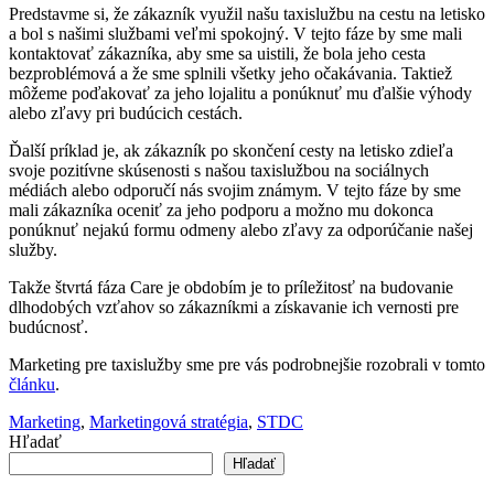
Predstavme si, že zákazník využil našu taxislužbu na cestu na letisko
a bol s našimi službami veľmi spokojný. V tejto fáze by sme mali
kontaktovať zákazníka, aby sme sa uistili, že bola jeho cesta
bezproblémová a že sme splnili všetky jeho očakávania. Taktiež
môžeme poďakovať za jeho lojalitu a ponúknuť mu ďalšie výhody
alebo zľavy pri budúcich cestách.
Ďalší príklad je, ak zákazník po skončení cesty na letisko zdieľa
svoje pozitívne skúsenosti s našou taxislužbou na sociálnych
médiách alebo odporučí nás svojim známym. V tejto fáze by sme
mali zákazníka oceniť za jeho podporu a možno mu dokonca
ponúknuť nejakú formu odmeny alebo zľavy za odporúčanie našej
služby.
Takže štvrtá fáza Care je obdobím je to príležitosť na budovanie
dlhodobých vzťahov so zákazníkmi a získavanie ich vernosti pre
budúcnosť.
Marketing pre taxislužby sme pre vás podrobnejšie rozobrali v tomto
článku
.
Marketing
, 
Marketingová stratégia
, 
STDC
Hľadať
Hľadať