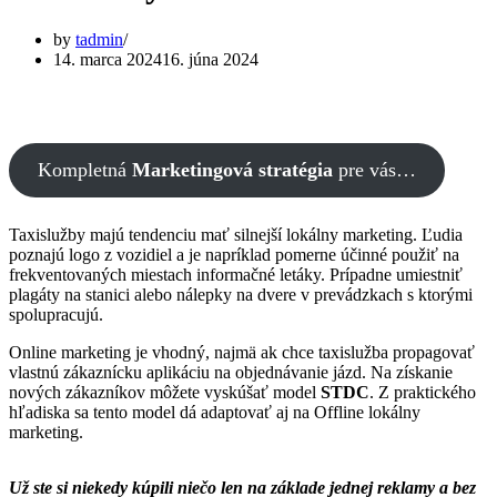
by
tadmin
14. marca 2024
16. júna 2024
Kompletná
Marketingová stratégia
pre vás…
Taxislužby majú tendenciu mať silnejší lokálny marketing. Ľudia
poznajú logo z vozidiel a je napríklad pomerne účinné použiť na
frekventovaných miestach informačné letáky. Prípadne umiestniť
plagáty na stanici alebo nálepky na dvere v prevádzkach s ktorými
spolupracujú.
Online marketing je vhodný, najmä ak chce taxislužba propagovať
vlastnú zákaznícku aplikáciu na objednávanie jázd. Na získanie
nových zákazníkov môžete vyskúšať model
STDC
. Z praktického
hľadiska sa tento model dá adaptovať aj na Offline lokálny
marketing.
Už ste si niekedy kúpili niečo len na základe jednej reklamy a bez