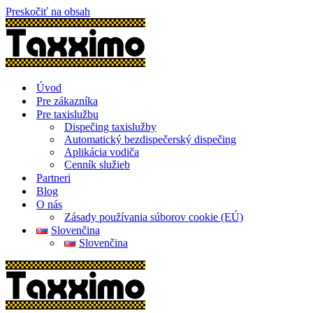
Preskočiť na obsah
Úvod
Pre zákazníka
Pre taxislužbu
Dispečing taxislužby
Automatický bezdispečerský dispečing
Aplikácia vodiča
Cenník služieb
Partneri
Blog
O nás
Zásady používania súborov cookie (EÚ)
Slovenčina
Slovenčina