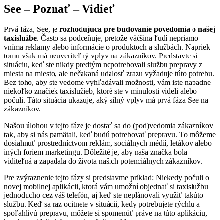
See – Poznať – Vidieť
Prvá fáza, See, je
rozhodujúca pre budovanie povedomia o našej
taxislužbe
. Často sa podceňuje, pretože väčšina ľudí nepriamo
vníma reklamy alebo informácie o produktoch a službách. Napriek
tomu však má neuveriteľný vplyv na zákazníkov. Predstavte si
situáciu, keď ste nikdy predtým nepotrebovali službu prepravy z
miesta na miesto, ale nečakaná udalosť zrazu vyžaduje túto potrebu.
Bez toho, aby ste vedome vyhľadávali možnosti, vám iste napadne
niekoľko značiek taxislužieb, ktoré ste v minulosti videli alebo
počuli. Táto situácia ukazuje, aký silný vplyv má prvá fáza See na
zákazníkov.
Našou úlohou v tejto fáze je dostať sa do (pod)vedomia zákazníkov
tak, aby si nás pamätali, keď budú potrebovať prepravu. To môžeme
dosiahnuť prostredníctvom reklám, sociálnych médií, letákov alebo
iných foriem marketingu. Dôležité je, aby naša značka bola
viditeľná a zapadala do života našich potenciálnych zákazníkov.
Pre zvýraznenie tejto fázy si predstavme príklad: Niekedy počuli o
novej mobilnej aplikácii, ktorá vám umožní objednať si taxislužbu
jednoducho cez váš telefón, aj keď ste neplánovali využiť takúto
službu. Keď sa raz ocitnete v situácii, kedy potrebujete rýchlu a
spoľahlivú prepravu, môžete si spomenúť práve na túto aplikáciu,