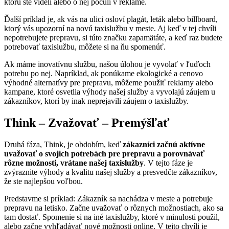
ktorú ste videli alebo o nej počuli v reklame.
Ďalší príklad je, ak vás na ulici osloví plagát, leták alebo billboard,
ktorý vás upozorní na novú taxislužbu v meste. Aj keď v tej chvíli
nepotrebujete prepravu, si túto značku zapamätáte, a keď raz budete
potrebovať taxislužbu, môžete si na ňu spomenúť.
Ak máme inovatívnu službu, našou úlohou je vyvolať v ľuďoch
potrebu po nej. Napríklad, ak ponúkame ekologické a cenovo
výhodné alternatívy pre prepravu, môžeme použiť reklamy alebo
kampane, ktoré osvetlia výhody našej služby a vyvolajú záujem u
zákazníkov, ktorí by inak neprejavili záujem o taxislužby.
Think – Zvažovať – Premýšľať
Druhá fáza, Think, je obdobím, keď
zákazníci začnú aktívne
uvažovať o svojich potrebách pre prepravu a porovnávať
rôzne možnosti, vrátane našej taxislužby
. V tejto fáze je
zvýraznite výhody a kvalitu našej služby a presvedčte zákazníkov,
že ste najlepšou voľbou.
Predstavme si príklad: Zákazník sa nachádza v meste a potrebuje
prepravu na letisko. Začne uvažovať o rôznych možnostiach, ako sa
tam dostať. Spomenie si na iné taxislužby, ktoré v minulosti použil,
alebo začne vyhľadávať nové možnosti online. V tejto chvíli je