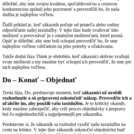
dôležité, aby sme svojou kvalitou, spoľahlivosťou a cenovou
konkurenciou upútali jeho pozornosť a presvedčili ho, že naša
služba je najlepšou voľbou.
Ďalší príklad je, keď zákazník počuje od priateľa alebo rodiny
odporúčanie našej taxislužby. V tejto fáze bude zvažovať túto
možnosť a porovnávať ju s ostatnými možnosťami, ktoré pozná.
Opäť je dôležité, aby sme boli schopní presvedčiť ho, že sme
najlepšou voľbou vzhľadom na jeho potreby a očakávania.
Takže druhá fáza Think je obdobím, keď zákazníci aktívne zvažujú
svoje možnosti a my musíme byť schopní ich presvedčiť, že sme pre
nich najlepšou voľbou.
Do – Konať – Objednať
Tretia fáza, Do, predstavuje moment, keď
zákazníci už urobili
rozhodnutie a sú pripravení uskutočniť nákup. Presvedčte ich a
uľahčite im, aby použili vašu taxislužbu.
Je to kritický okamih,
kedy musíme zabezpečiť, aby celý proces objednávky a prepravy
bol čo najjednoduchší a najpríjemnejší pre zákazníka.
Predstavme si, že zákazník sa rozhodol využiť našu taxislužbu na
cestu na letisko. V tejto fáze zákazník uskutoční objednávku buď